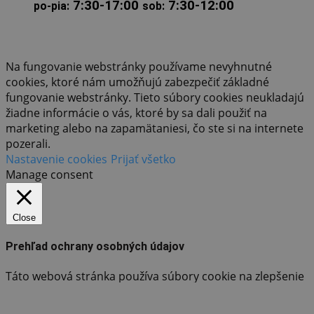
7:30-17:00
7:30-12:00
po-pia:
sob:
Na fungovanie webstránky používame nevyhnutné
cookies, ktoré nám umožňujú zabezpečiť základné
fungovanie webstránky. Tieto súbory cookies neukladajú
žiadne informácie o vás, ktoré by sa dali použiť na
marketing alebo na zapamätaniesi, čo ste si na internete
pozerali.
Nastavenie cookies
Prijať všetko
Manage consent
Close
Prehľad ochrany osobných údajov
Táto webová stránka používa súbory cookie na zlepšenie
vášho zážitku počas sledovania webstránky. Vo vašom
prehliadači sa ukladajú súbory cookie, ktoré sú